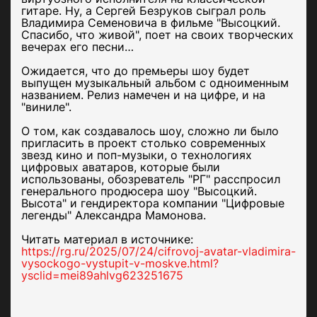
гитаре. Ну, а Сергей Безруков сыграл роль
Владимира Семеновича в фильме "Высоцкий.
Спасибо, что живой", поет на своих творческих
вечерах его песни…
Ожидается, что до премьеры шоу будет
выпущен музыкальный альбом с одноименным
названием. Релиз намечен и на цифре, и на
"виниле".
О том, как создавалось шоу, сложно ли было
пригласить в проект столько современных
звезд кино и поп-музыки, о технологиях
цифровых аватаров, которые были
использованы, обозреватель "РГ" расспросил
генерального продюсера шоу "Высоцкий.
Высота" и гендиректора компании "Цифровые
легенды" Александра Мамонова.
Читать материал в источнике:
https://rg.ru/2025/07/24/cifrovoj-avatar-vladimira-
vysockogo-vystupit-v-moskve.html?
ysclid=mei89ahlvg623251675