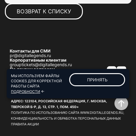
ВОЗВРАТ К СПИСКУ
Контакты для СМИ
pr@digitallegends.ru
Корпоративным клиентам
grouptickets@digitallegends.ru
По другим вопросам
support@digitallegends.ru
МЫ ИСПОЛЬЗУЕМ ФАЙЛЫ
ПРИНЯТЬ
COOKIES ДЛЯ КОРРЕКТНОЙ
РАБОТЫ САЙТА
ООО «СЕНСОРИУМ КОРПОРЕЙШН МОСКВА», ОГРН:
ПОДРОБНОСТИ
1197746261118, ИНН: 7703474455, +7 (499) 951-09-51,
АДРЕС: 123104, РОССИЙСКАЯ ФЕДЕРАЦИЯ, Г. МОСКВА,
ТВЕРСКОЙ Б-Р, Д. 13, СТР. 1, ПОМ. 450»
ПОЛИТИКА ПО ИСПОЛЬЗОВАНИЮ САЙТА WWW.DIGITALLEGENDS.RU,
КОНФИДЕНЦИАЛЬНОСТЬ И ОБРАБОТКА ПЕРСОНАЛЬНЫХ ДАННЫХ
ПРАВИЛА АКЦИИ